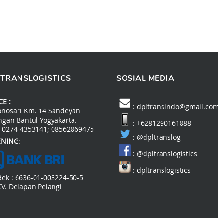
 TRANSLOGISTICS
SOSIAL MEDIA
CE :
: dpltransindo@gmail.co
onosari Km. 14 Sandeyan
ngan Bantul Yogyakarta.
: +
6281290161888
. 0274-4353141; 08562869475
:
@dpltranslog
ENING
:
:
@dpltranslogistics
:
dpltranslogistics
Rek : 6636-01-003224-50-5
CV. Delapan Pelangi