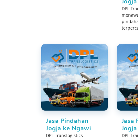
Jogja
DPL Tra
menawa
pindaha
terperc
Jasa Pindahan
Jasa
Jogja ke Ngawi
Jogja
DPL Translogistics
DPL Tra