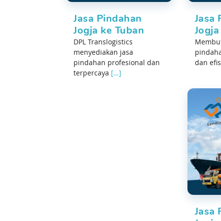
Jasa Pindahan
Jasa
Jogja ke Tuban
Jogja
DPL Translogistics
Membut
menyediakan jasa
pindaha
pindahan profesional dan
dan efis
terpercaya
[…]
Jasa