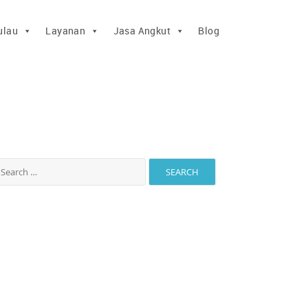
ulau
Layanan
Jasa Angkut
Blog