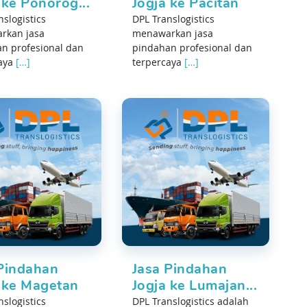
 ke Ponorog...
Jogja ke Pacitan
nslogistics
DPL Translogistics
rkan jasa
menawarkan jasa
n profesional dan
pindahan profesional dan
aya
[…]
terpercaya
[…]
 Pindahan
Jasa Pindahan
 ke Magetan
Jogja ke Lumajan...
nslogistics
DPL Translogistics adalah