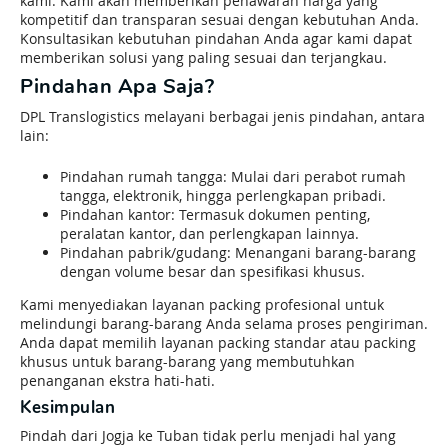
kami. Kami akan memberikan penawaran harga yang
kompetitif dan transparan sesuai dengan kebutuhan Anda.
Konsultasikan kebutuhan pindahan Anda agar kami dapat
memberikan solusi yang paling sesuai dan terjangkau.
Pindahan Apa Saja?
DPL Translogistics melayani berbagai jenis pindahan, antara
lain:
Pindahan rumah tangga: Mulai dari perabot rumah
tangga, elektronik, hingga perlengkapan pribadi.
Pindahan kantor: Termasuk dokumen penting,
peralatan kantor, dan perlengkapan lainnya.
Pindahan pabrik/gudang: Menangani barang-barang
dengan volume besar dan spesifikasi khusus.
Kami menyediakan layanan packing profesional untuk
melindungi barang-barang Anda selama proses pengiriman.
Anda dapat memilih layanan packing standar atau packing
khusus untuk barang-barang yang membutuhkan
penanganan ekstra hati-hati.
Kesimpulan
Pindah dari Jogja ke Tuban tidak perlu menjadi hal yang