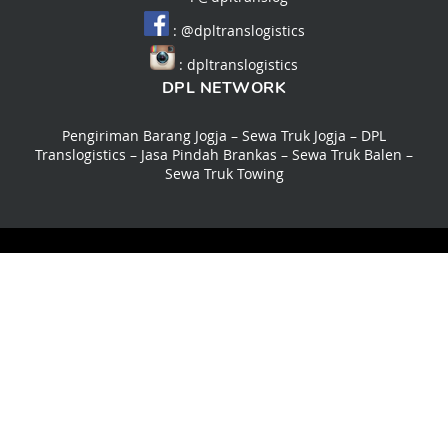
:
@dpltranslogistics
:
dpltranslogistics
DPL NETWORK
Pengiriman Barang Jogja
– Sewa Truk Jogja –
DPL
Translogistics
– Jasa Pindah Brankas –
Sewa Truk Balen
–
Sewa Truk Towing